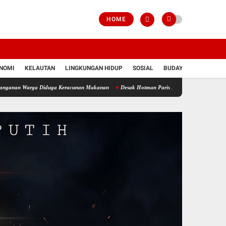
HOME
NOMI
KELAUTAN
LINGKUNGAN HIDUP
SOSIAL
BUDAYA
POLRI
rga Diduga Keracunan Makanan
Desak Hotman Paris Minta Maaf Terbuka, Ketua APJI Dan