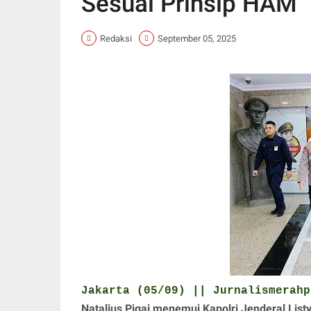
Sesuai Prinsip HAM
Redaksi
September 05, 2025
Jakarta (05/09) || Jurnalismerahp
Natalius Pigai menemui Kapolri Jenderal Lis