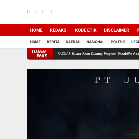
HOME
REDAKSI
KODE ETIK
DISCLAIMER
P
HOME
BERITA
DAERAH
NASIONAL
POLITIK
LEG
BREAKING
Sinergi Pembinaan Umat, BAZNAS Muara Enim Dukung Program Rehabilitasi dan Kemandiri
NEWS