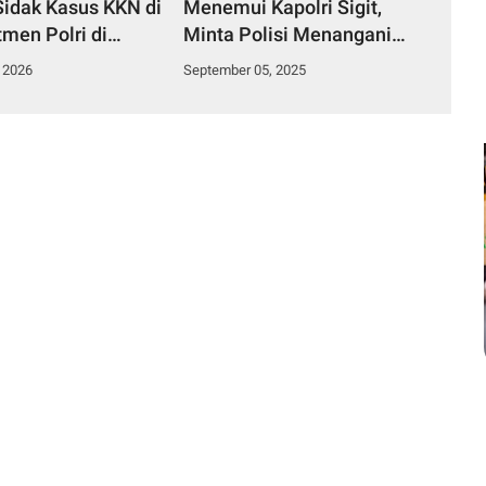
 Sidak Kasus KKN di
Menemui Kapolri Sigit,
men Polri di
Minta Polisi Menangani
a Selatan
Aksi Demonstrasi Sesuai
 2026
September 05, 2025
Prinsip HAM