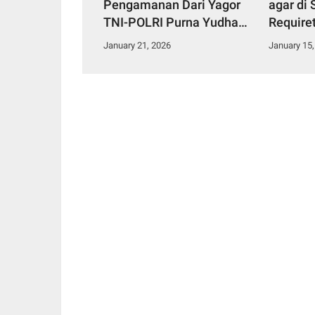
Pengamanan Dari Yagor
agar di
TNI-POLRI Purna Yudha
Requiret
Grub Meminta Tegakkan
Sumater
January 21, 2026
January 15,
Supremasi hukum yang
Adil