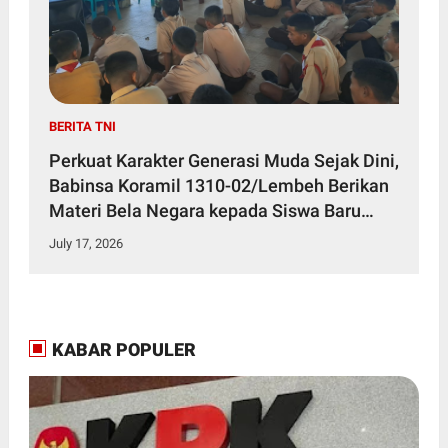
BERITA TNI
Perkuat Karakter Generasi Muda Sejak Dini,
Babinsa Koramil 1310-02/Lembeh Berikan
Materi Bela Negara kepada Siswa Baru
SMKN 3 Bitung dalam Kegiatan MPLS
July 17, 2026
KABAR POPULER