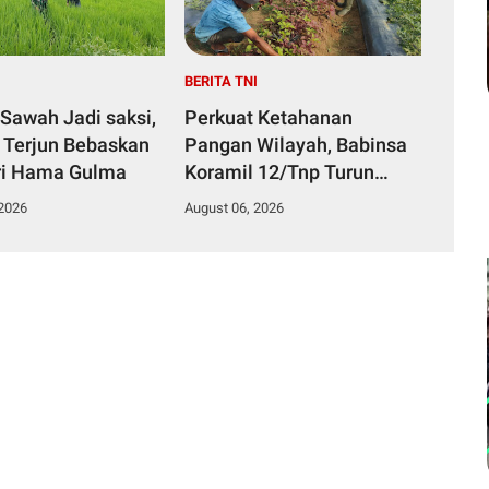
I
BERITA TNI
Sawah Jadi saksi,
Perkuat Ketahanan
 Terjun Bebaskan
Pangan Wilayah, Babinsa
ri Hama Gulma
Koramil 12/Tnp Turun
Tangan Bantu Warga
 2026
August 06, 2026
Panen Bayam