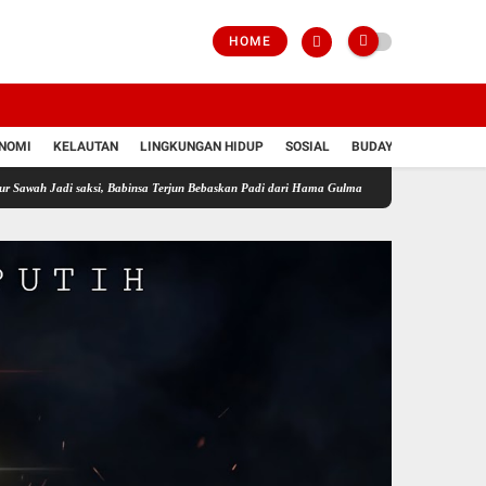
HOME
NOMI
KELAUTAN
LINGKUNGAN HIDUP
SOSIAL
BUDAYA
POLRI
saksi, Babinsa Terjun Bebaskan Padi dari Hama Gulma
Perkuat Ketahanan Pangan Wilay