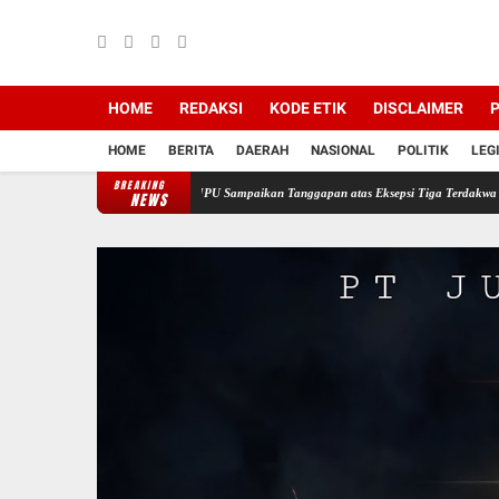
HOME
REDAKSI
KODE ETIK
DISCLAIMER
P
HOME
BERITA
DAERAH
NASIONAL
POLITIK
LEG
BREAKING
si PT Semen Baturaja, JPU Sampaikan Tanggapan atas Eksepsi Tiga Terdakwa
Jelang HU
NEWS