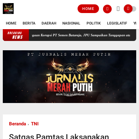
HOME
HOME
BERITA
DAERAH
NASIONAL
POLITIK
LEGISLATIF
YU
BREAKING
Sidang Ketiga Dugaan Korupsi PT Semen Baturaja, JPU Sampaikan Tanggapan atas Eksepsi T
NEWS
Beranda
TNI
Satgas Pamtas Laksanakan