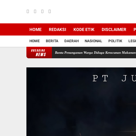
HOME
REDAKSI
KODE ETIK
DISCLAIMER
P
HOME
BERITA
DAERAH
NASIONAL
POLITIK
LEG
BREAKING
p Darurat, Yonif 751/VJS Bantu Penanganan Warga Diduga Keracunan Makanan
Desak H
NEWS