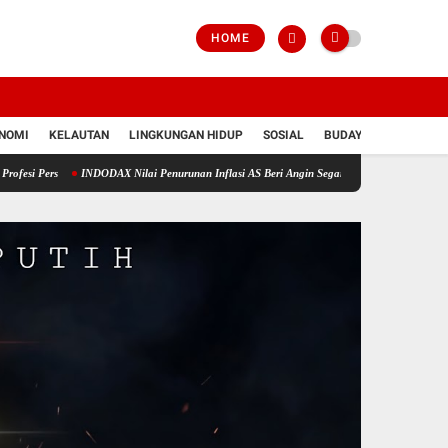
HOME
NOMI
KELAUTAN
LINGKUNGAN HIDUP
SOSIAL
BUDAYA
POLRI
INDODAX Nilai Penurunan Inflasi AS Beri Angin Segar untuk Bitcoin dan Ethereum
D