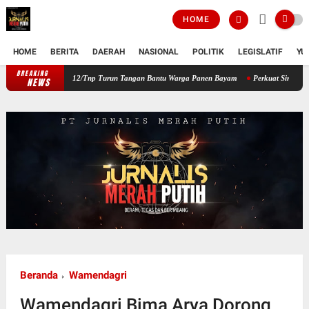
HOME
HOME
BERITA
DAERAH
NASIONAL
POLITIK
LEGISLATIF
YU
BREAKING
a Koramil 12/Tnp Turun Tangan Bantu Warga Panen Bayam
Perkuat Sinergi Pembinaan 
NEWS
Beranda
Wamendagri
Wamendagri Bima Arya Dorong