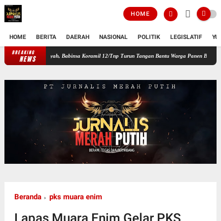
HOME
HOME
BERITA
DAERAH
NASIONAL
POLITIK
LEGISLATIF
YU
BREAKING
gan Wilayah, Babinsa Koramil 12/Tnp Turun Tangan Bantu Warga Panen Bayam
Perkuat
NEWS
Beranda
pks muara enim
Lapas Muara Enim Gelar PKS