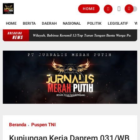
HOME
HOME
BERITA
DAERAH
NASIONAL
POLITIK
LEGISLATIF
YU
BREAKING
n Pangan Wilayah, Babinsa Koramil 12/Tnp Turun Tangan Bantu Warga Panen Bayam
Pe
NEWS
Beranda
Puspen TNI
Kunjungan Kerja Danrem 031/WB