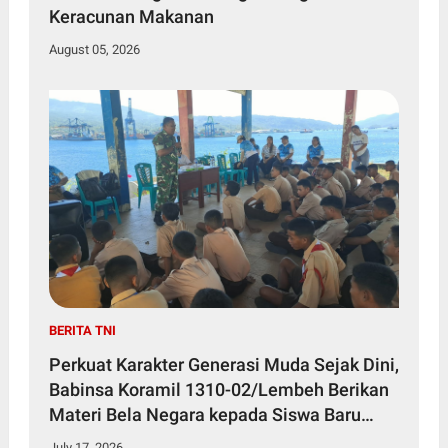
Keracunan Makanan
August 05, 2026
BERITA TNI
Perkuat Karakter Generasi Muda Sejak Dini,
Babinsa Koramil 1310-02/Lembeh Berikan
Materi Bela Negara kepada Siswa Baru
SMKN 3 Bitung dalam Kegiatan MPLS
July 17, 2026