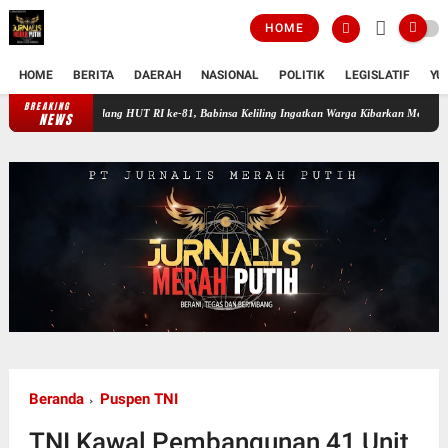
HOME
HOME
BERITA
DAERAH
NASIONAL
POLITIK
LEGISLATIF
YU
BREAKING
Jelang HUT RI ke-81, Babinsa Keliling Ingatkan Warga Kibarkan Merah Putih
Lum
NEWS
Beranda
Puspen TNI
TNI Kawal Pembangunan 41 Unit