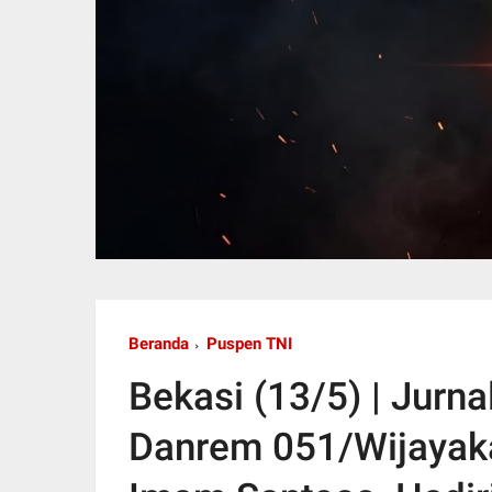
Beranda
Puspen TNI
Bekasi (13/5) | Jurn
Danrem 051/Wijayaka