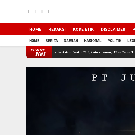
HOME
REDAKSI
KODE ETIK
DISCLAIMER
P
HOME
BERITA
DAERAH
NASIONAL
POLITIK
LEG
BREAKING
Api Membesar di Area Eks Workshop Banko Pit 2, Polsek Lawang Kidul Terus Dalami Penyeb
NEWS