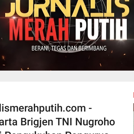
alismerahputih.com -
rta Brigjen TNI Nugroho