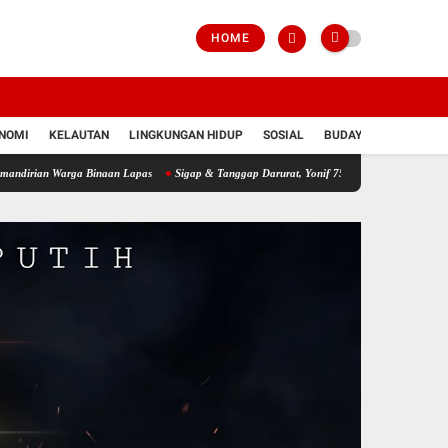
HOME
NOMI
KELAUTAN
LINGKUNGAN HIDUP
SOSIAL
BUDAYA
POLRI
ga Binaan Lapas
Sigap & Tanggap Darurat, Yonif 751/VJS Bantu Penanganan Warga D