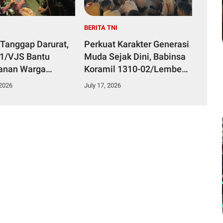
I
BERITA TNI
 Tanggap Darurat,
Perkuat Karakter Generasi
51/VJS Bantu
Muda Sejak Dini, Babinsa
anan Warga
Koramil 1310-02/Lembeh
Keracunan
Berikan Materi Bela
 2026
July 17, 2026
n
Negara kepada Siswa Baru
SMKN 3 Bitung dalam
Kegiatan MPLS