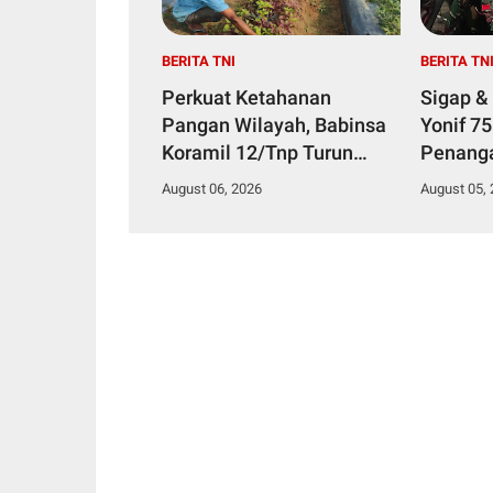
BERITA TNI
BERITA TN
Perkuat Ketahanan
Sigap &
Pangan Wilayah, Babinsa
Yonif 7
Koramil 12/Tnp Turun
Penang
Tangan Bantu Warga
Diduga 
August 06, 2026
August 05,
Panen Bayam
Makana