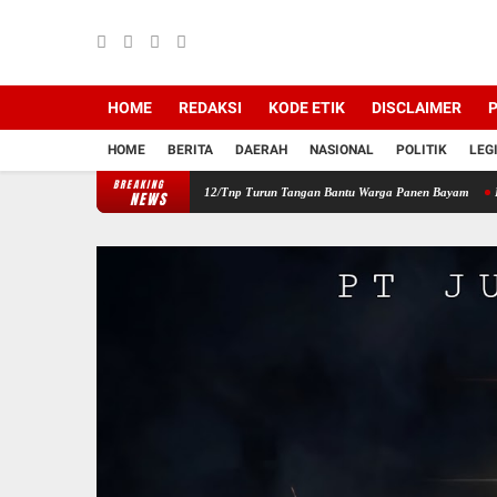
HOME
REDAKSI
KODE ETIK
DISCLAIMER
P
HOME
BERITA
DAERAH
NASIONAL
POLITIK
LEG
BREAKING
ayah, Babinsa Koramil 12/Tnp Turun Tangan Bantu Warga Panen Bayam
Perkuat Sinerg
NEWS