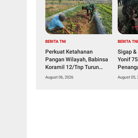
BERITA TNI
BERITA TN
Perkuat Ketahanan
Sigap &
Pangan Wilayah, Babinsa
Yonif 7
Koramil 12/Tnp Turun
Penang
Tangan Bantu Warga
Diduga 
August 06, 2026
August 05,
Panen Bayam
Makana