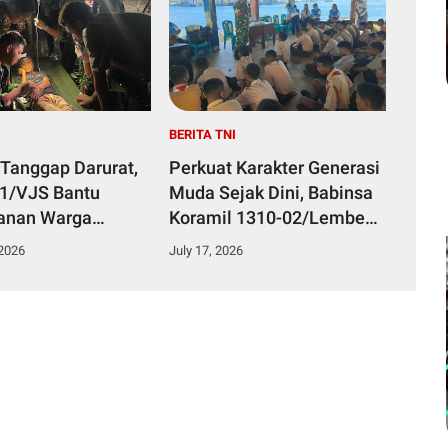
I
BERITA TNI
 Tanggap Darurat,
Perkuat Karakter Generasi
51/VJS Bantu
Muda Sejak Dini, Babinsa
anan Warga
Koramil 1310-02/Lembeh
Keracunan
Berikan Materi Bela
 2026
July 17, 2026
n
Negara kepada Siswa Baru
SMKN 3 Bitung dalam
Kegiatan MPLS