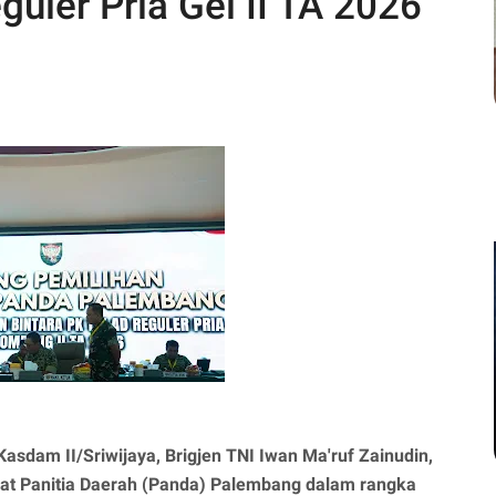
guler Pria Gel II TA 2026
Kasdam II/Sriwijaya, Brigjen TNI Iwan Ma'ruf Zainudin,
at Panitia Daerah (Panda) Palembang dalam rangka