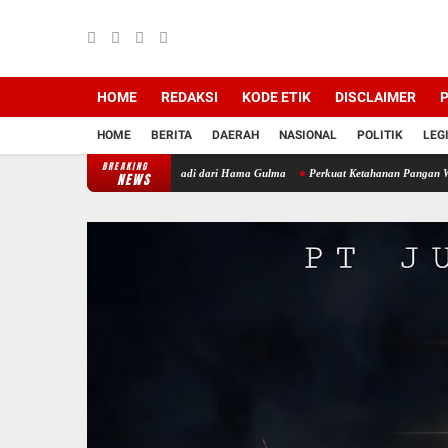
HOME
REDAKSI
KODE ETIK
DISCLAIMER
P
HOME
BERITA
DAERAH
NASIONAL
POLITIK
LEG
BREAKING
abinsa Terjun Bebaskan Padi dari Hama Gulma
Perkuat Ketahanan Pangan Wilayah, Bab
NEWS