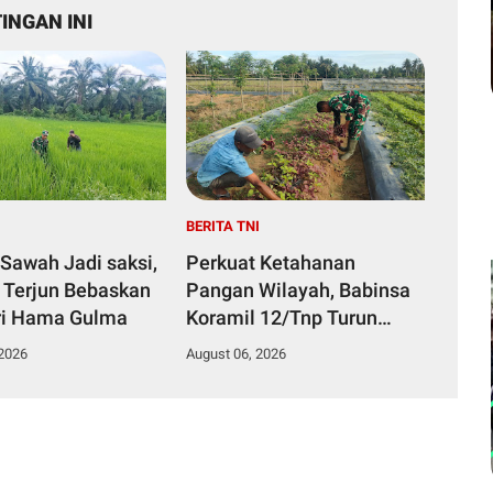
INGAN INI
I
BERITA TNI
Sawah Jadi saksi,
Perkuat Ketahanan
 Terjun Bebaskan
Pangan Wilayah, Babinsa
ri Hama Gulma
Koramil 12/Tnp Turun
Tangan Bantu Warga
 2026
August 06, 2026
Panen Bayam