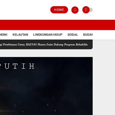
HOME
NOMI
KELAUTAN
LINGKUNGAN HIDUP
SOSIAL
BUDAYA
POLRI
an Umat, BAZNAS Muara Enim Dukung Program Rehabilitasi dan Kemandirian Warga Binaan 