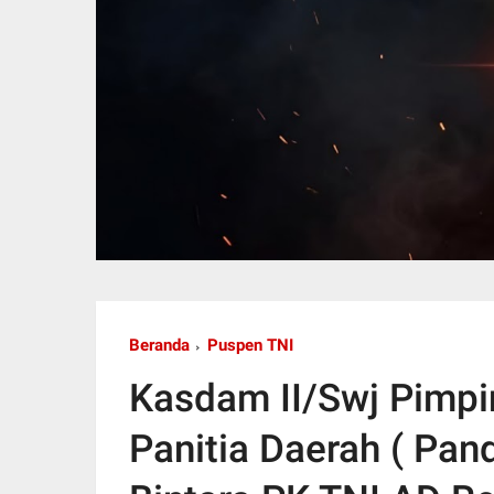
Beranda
Puspen TNI
Kasdam II/Swj Pimpin
Panitia Daerah ( Pa