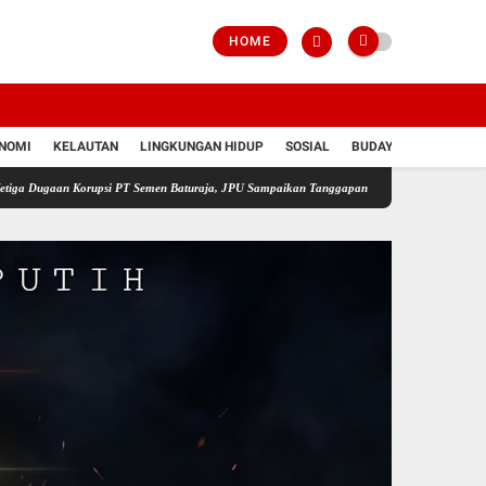
HOME
NOMI
KELAUTAN
LINGKUNGAN HIDUP
SOSIAL
BUDAYA
POLRI
 Korupsi PT Semen Baturaja, JPU Sampaikan Tanggapan atas Eksepsi Tiga Terdakwa
Jel