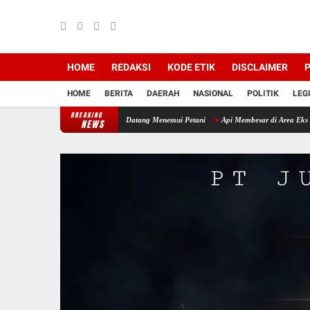
HOME
REDAKSI
KODE ETIK
DISCLAIMER
P
HOME
BERITA
DAERAH
NASIONAL
POLITIK
LEG
BREAKING
al Musim Tanam, Babinsa Datang Menemui Petani
Api Membesar di Area Eks Workshop Ba
NEWS