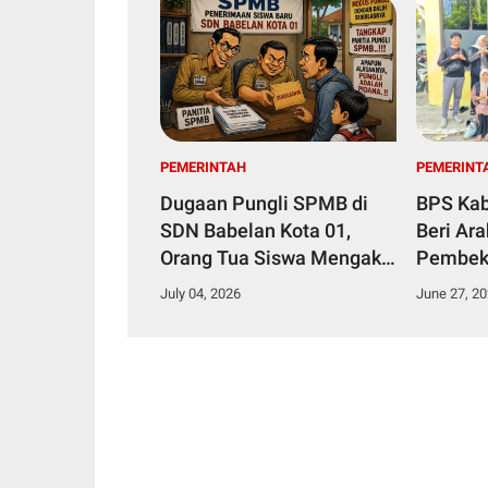
PEMERINTAH
PEMERINT
Dugaan Pungli SPMB di
BPS Kab
SDN Babelan Kota 01,
Beri Ar
Orang Tua Siswa Mengaku
Diberi Amplop Kosong
July 04, 2026
June 27, 2