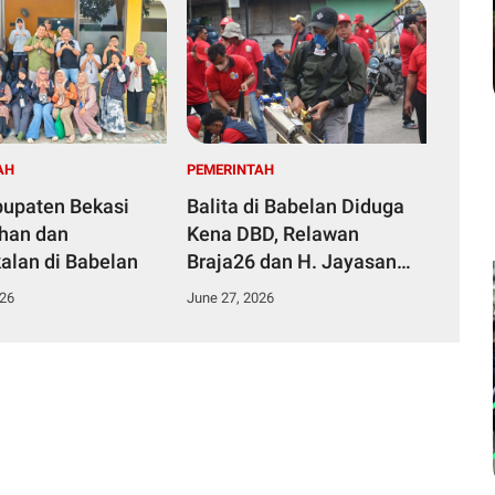
AH
PEMERINTAH
upaten Bekasi
Balita di Babelan Diduga
ahan dan
Kena DBD, Relawan
Pembekalan di Babelan
Braja26 dan H. Jayasan
Gencarkan Fogging
026
June 27, 2026