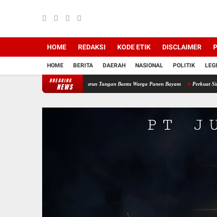
HOME
REDAKSI
KODE ETIK
DISCLAIMER
P
HOME
BERITA
DAERAH
NASIONAL
POLITIK
LEG
BREAKING
abinsa Koramil 12/Tnp Turun Tangan Bantu Warga Panen Bayam
Perkuat Sinergi Pembi
NEWS