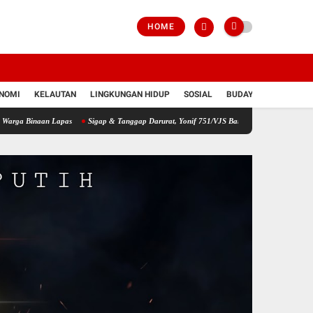
HOME
NOMI
KELAUTAN
LINGKUNGAN HIDUP
SOSIAL
BUDAYA
POLRI
n Lapas
Sigap & Tanggap Darurat, Yonif 751/VJS Bantu Penanganan Warga Diduga Ke