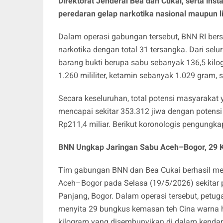
Direktorat Jenderal Bea dan Cukai, serta ins
peredaran gelap narkotika nasional maupun l
Dalam operasi gabungan tersebut, BNN RI ber
narkotika dengan total 31 tersangka. Dari sel
barang bukti berupa sabu sebanyak 136,5 kilo
1.260 mililiter, ketamin sebanyak 1.029 gram, 
Secara keseluruhan, total potensi masyarakat
mencapai sekitar 353.312 jiwa dengan potensi 
Rp211,4 miliar. Berikut koronologis pengungka
BNN Ungkap Jaringan Sabu Aceh–Bogor, 29 
Tim gabungan BNN dan Bea Cukai berhasil men
Aceh–Bogor pada Selasa (19/5/2026) sekitar p
Panjang, Bogor. Dalam operasi tersebut, petug
menyita 29 bungkus kemasan teh Cina warna hij
kilogram yang disembunyikan di dalam kendar