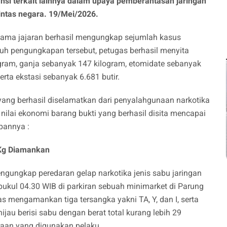
tansi terkait lainnya dalam upaya pemberantasan jaringan
intas negara. 19/Mei/2026.
sama jajaran berhasil mengungkap sejumlah kasus
uruh pengungkapan tersebut, petugas berhasil menyita
gram, ganja sebanyak 147 kilogram, etomidate sebanyak
serta ekstasi sebanyak 6.681 butir.
 yang berhasil diselamatkan dari penyalahgunaan narkotika
nilai ekonomi barang bukti yang berhasil disita mencapai
pannya :
Kg Diamankan
gungkap peredaran gelap narkotika jenis sabu jaringan
ukul 04.30 WIB di parkiran sebuah minimarket di Parung
as mengamankan tiga tersangka yakni TA, Y, dan I, serta
au berisi sabu dengan berat total kurang lebih 29
aan yang digunakan pelaku.