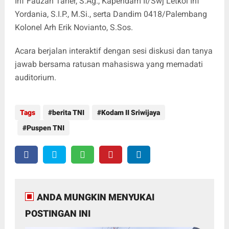
Inf Fauzan Taher, S.Ag., Kapendam II/Swj Letkol Inf
Yordania, S.I.P., M.Si., serta Dandim 0418/Palembang
Kolonel Arh Erik Novianto, S.Sos.
Acara berjalan interaktif dengan sesi diskusi dan tanya
jawab bersama ratusan mahasiswa yang memadati
auditorium.
Tags
berita TNI
Kodam II Sriwijaya
Puspen TNI
ANDA MUNGKIN MENYUKAI
POSTINGAN INI