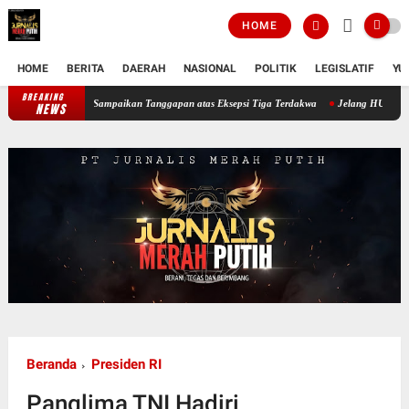
HOME
HOME
BERITA
DAERAH
NASIONAL
POLITIK
LEGISLATIF
YU
BREAKING
Sidang Ketiga Dugaan Korupsi PT Semen Baturaja, JPU Sampaikan Tangga
NEWS
Beranda
Presiden RI
Panglima TNI Hadiri