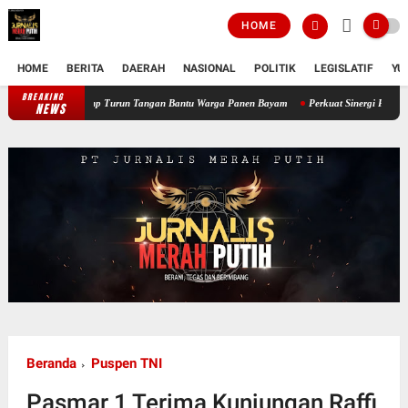
HOME
HOME
BERITA
DAERAH
NASIONAL
POLITIK
LEGISLATIF
YU
BREAKING
Perkuat Ketahanan Pangan Wilayah, Babinsa Koramil 12/Tnp Turun Tangan 
NEWS
Beranda
Puspen TNI
Pasmar 1 Terima Kunjungan Raffi