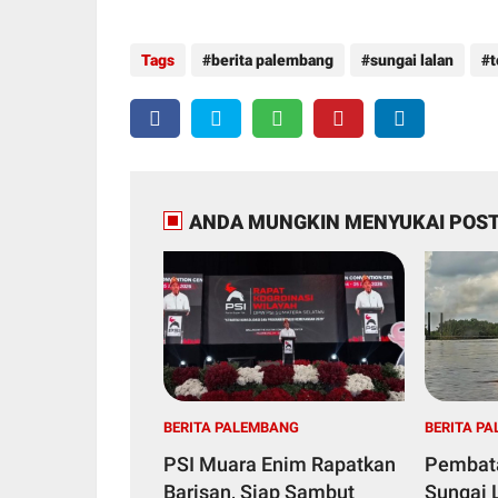
Tags
berita palembang
sungai lalan
t
ANDA MUNGKIN MENYUKAI POST
BERITA PALEMBANG
BERITA P
PSI Muara Enim Rapatkan
Pembata
Barisan, Siap Sambut
Sungai 