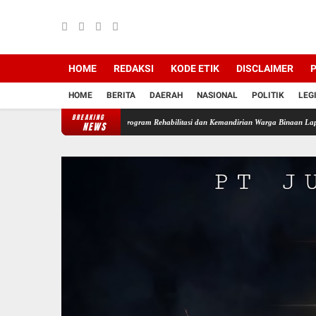
HOME
REDAKSI
KODE ETIK
DISCLAIMER
P
HOME
BERITA
DAERAH
NASIONAL
POLITIK
LEG
BREAKING
 Muara Enim Dukung Program Rehabilitasi dan Kemandirian Warga Binaan Lapas
Sigap
NEWS