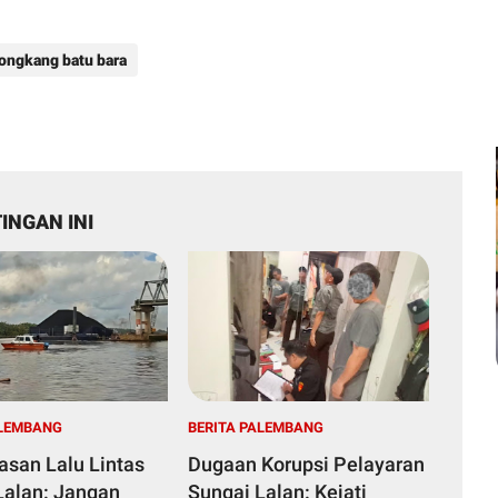
ongkang batu bara
INGAN INI
ALEMBANG
BERITA PALEMBANG
san Lalu Lintas
Dugaan Korupsi Pelayaran
Lalan: Jangan
Sungai Lalan: Kejati