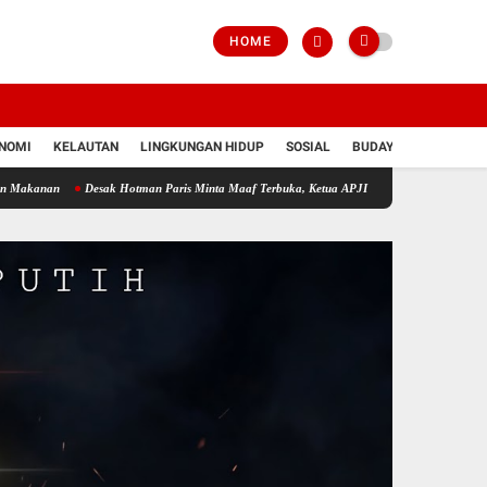
HOME
NOMI
KELAUTAN
LINGKUNGAN HIDUP
SOSIAL
BUDAYA
POLRI
Desak Hotman Paris Minta Maaf Terbuka, Ketua APJI Dani Silalahi: Jangan Rendahkan Pr