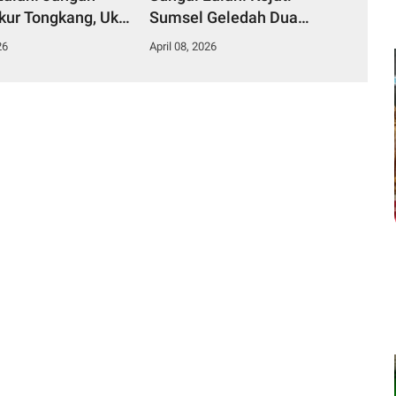
ur Tongkang, Ukur
Sumsel Geledah Dua
ain Belakangnya”
Lokasi, Sita Harley hingga
26
April 08, 2026
Emas