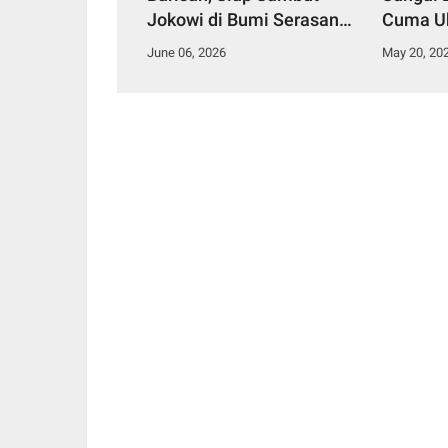
Jokowi di Bumi Serasan
Cuma Uk
Sekundang
Juga “M
June 06, 2026
May 20, 20