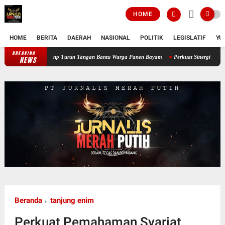
HOME
HOME
BERITA
DAERAH
NASIONAL
POLITIK
LEGISLATIF
YU
BREAKING
Perkuat Ketahanan Pangan Wilayah, Babinsa Koramil 12/Tnp Turun Tanga
NEWS
Beranda
tanjung enim
Perkuat Pemahaman Syariat,