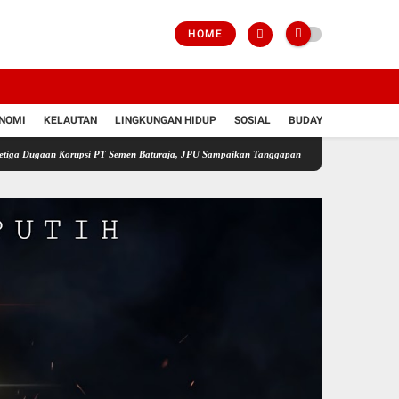
HOME
NOMI
KELAUTAN
LINGKUNGAN HIDUP
SOSIAL
BUDAYA
POLRI
 Korupsi PT Semen Baturaja, JPU Sampaikan Tanggapan atas Eksepsi Tiga Terdakwa
Jel