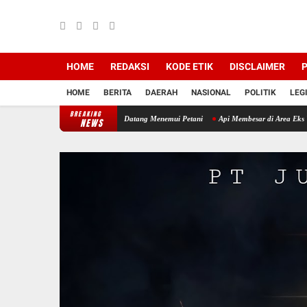
HOME
REDAKSI
KODE ETIK
DISCLAIMER
P
HOME
BERITA
DAERAH
NASIONAL
POLITIK
LEG
BREAKING
al Musim Tanam, Babinsa Datang Menemui Petani
Api Membesar di Area Eks Workshop Ban
NEWS