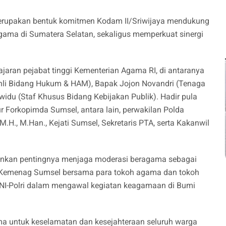
merupakan bentuk komitmen Kodam II/Sriwijaya mendukung
gama di Sumatera Selatan, sekaligus memperkuat sinergi
jajaran pejabat tinggi Kementerian Agama RI, di antaranya
hli Bidang Hukum & HAM), Bapak Jojon Novandri (Tenaga
awidu (Staf Khusus Bidang Kebijakan Publik). Hadir pula
 Forkopimda Sumsel, antara lain, perwakilan Polda
M.H., M.Han., Kejati Sumsel, Sekretaris PTA, serta Kakanwil
ankan pentingnya menjaga moderasi beragama sebagai
l Kemenag Sumsel bersama para tokoh agama dan tokoh
NI-Polri dalam mengawal kegiatan keagamaan di Bumi
ma untuk keselamatan dan kesejahteraan seluruh warga