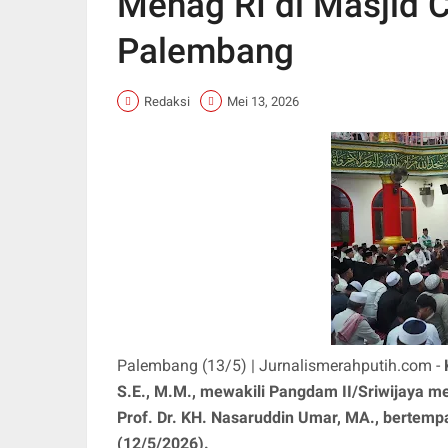
Menag RI di Masjid 
Palembang
Redaksi
Mei 13, 2026
Palembang (13/5) | Jurnalismerahputih.com -
S.E., M.M., mewakili Pangdam II/Sriwijaya 
Prof. Dr. KH. Nasaruddin Umar, MA., bertemp
(12/5/2026).