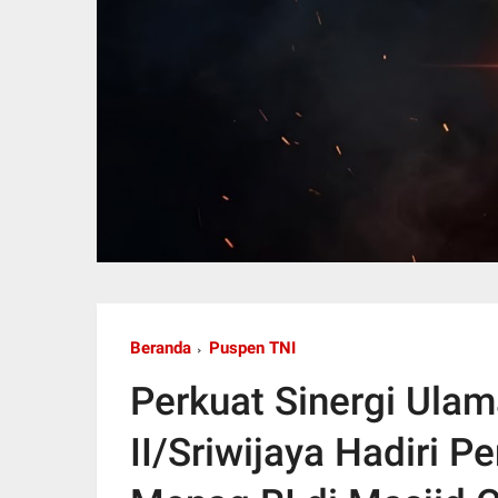
Beranda
Puspen TNI
Perkuat Sinergi Ula
II/Sriwijaya Hadiri 