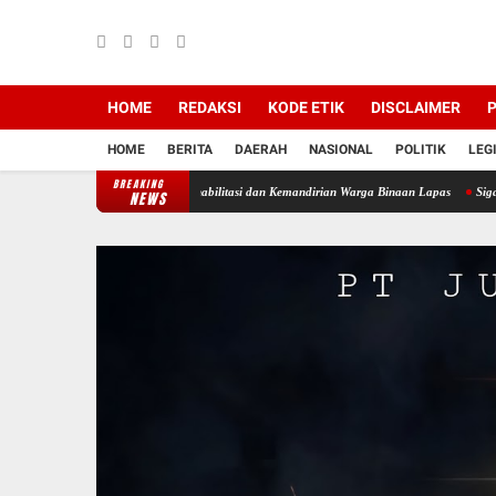
HOME
REDAKSI
KODE ETIK
DISCLAIMER
P
HOME
BERITA
DAERAH
NASIONAL
POLITIK
LEG
BREAKING
im Dukung Program Rehabilitasi dan Kemandirian Warga Binaan Lapas
Sigap & Tangga
NEWS