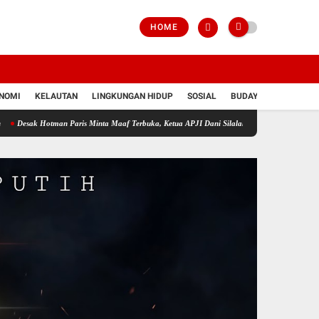
HOME
NOMI
KELAUTAN
LINGKUNGAN HIDUP
SOSIAL
BUDAYA
POLRI
otman Paris Minta Maaf Terbuka, Ketua APJI Dani Silalahi: Jangan Rendahkan Profesi Pers