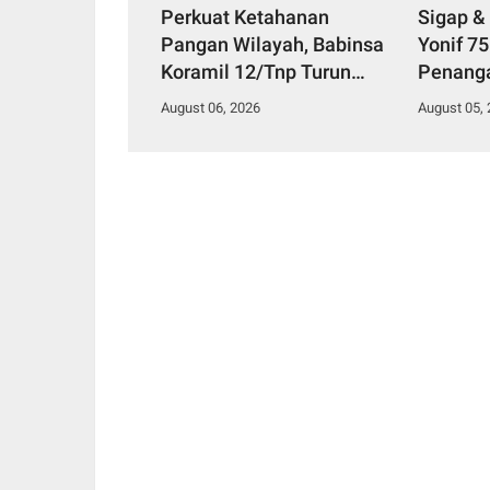
Perkuat Ketahanan
Sigap &
Pangan Wilayah, Babinsa
Yonif 7
Koramil 12/Tnp Turun
Penang
Tangan Bantu Warga
Diduga 
August 06, 2026
August 05,
Panen Bayam
Makana