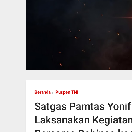
Beranda
Puspen TNI
Satgas Pamtas Yonif
Laksanakan Kegiata