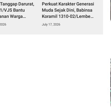
 Tanggap Darurat,
Perkuat Karakter Generasi
51/VJS Bantu
Muda Sejak Dini, Babinsa
anan Warga
Koramil 1310-02/Lembeh
Keracunan
Berikan Materi Bela
 2026
July 17, 2026
n
Negara kepada Siswa Baru
SMKN 3 Bitung dalam
Kegiatan MPLS