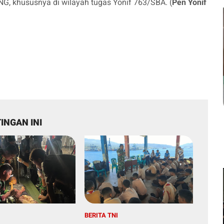
NG, khususnya di wilayah tugas Yonif 763/SBA. (
Pen Yonif
INGAN INI
I
BERITA TNI