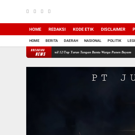
HOME
REDAKSI
KODE ETIK
DISCLAIMER
P
HOME
BERITA
DAERAH
NASIONAL
POLITIK
LEG
BREAKING
n Wilayah, Babinsa Koramil 12/Tnp Turun Tangan Bantu Warga Panen Bayam
Perkuat S
NEWS