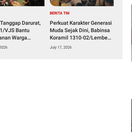
I
BERITA TNI
 Tanggap Darurat,
Perkuat Karakter Generasi
51/VJS Bantu
Muda Sejak Dini, Babinsa
anan Warga
Koramil 1310-02/Lembeh
Keracunan
Berikan Materi Bela
 2026
July 17, 2026
n
Negara kepada Siswa Baru
SMKN 3 Bitung dalam
Kegiatan MPLS