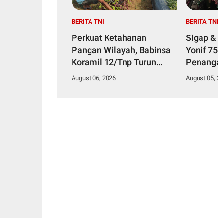
BERITA TNI
BERITA TN
Perkuat Ketahanan
Sigap &
Pangan Wilayah, Babinsa
Yonif 7
Koramil 12/Tnp Turun
Penang
Tangan Bantu Warga
Diduga 
August 06, 2026
August 05,
Panen Bayam
Makana