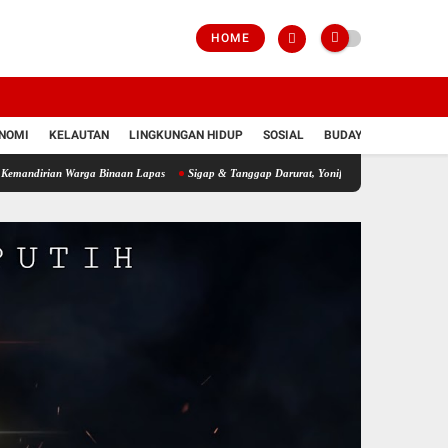
HOME
NOMI
KELAUTAN
LINGKUNGAN HIDUP
SOSIAL
BUDAYA
POLRI
n Warga Binaan Lapas
Sigap & Tanggap Darurat, Yonif 751/VJS Bantu Penanganan War