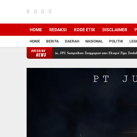
HOME
REDAKSI
KODE ETIK
DISCLAIMER
P
HOME
BERITA
DAERAH
NASIONAL
POLITIK
LEG
BREAKING
Korupsi PT Semen Baturaja, JPU Sampaikan Tanggapan atas Eksepsi Tiga Terdakwa
Jela
NEWS