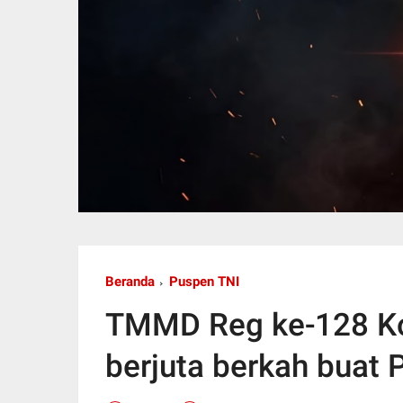
Beranda
Puspen TNI
TMMD Reg ke-128 K
berjuta berkah buat 