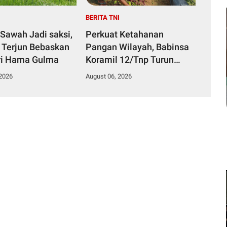
I
BERITA TNI
Sawah Jadi saksi,
Perkuat Ketahanan
 Terjun Bebaskan
Pangan Wilayah, Babinsa
ri Hama Gulma
Koramil 12/Tnp Turun
Tangan Bantu Warga
 2026
August 06, 2026
Panen Bayam