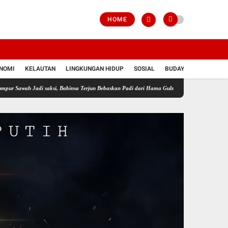
HOME
NOMI
KELAUTAN
LINGKUNGAN HIDUP
SOSIAL
BUDAYA
POLRI
Jadi saksi, Babinsa Terjun Bebaskan Padi dari Hama Gulma
Perkuat Ketahanan Pangan 