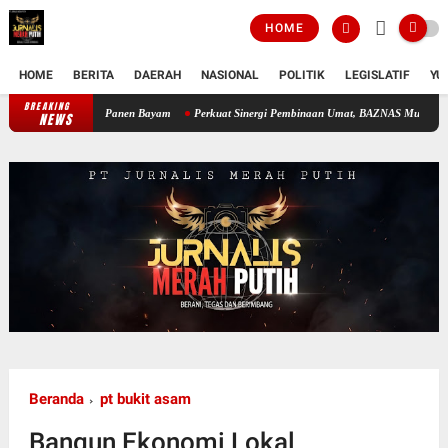
HOME
HOME
BERITA
DAERAH
NASIONAL
POLITIK
LEGISLATIF
YU
BREAKING
ntu Warga Panen Bayam
Perkuat Sinergi Pembinaan Umat, BAZNAS Muara Enim Dukung P
NEWS
Beranda
pt bukit asam
Bangun Ekonomi Lokal