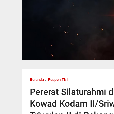
Beranda
Puspen TNI
Pererat Silaturahmi 
Kowad Kodam II/Sriwi