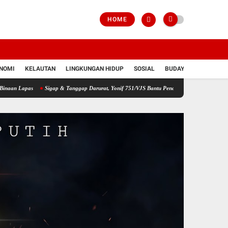
HOME
NOMI
KELAUTAN
LINGKUNGAN HIDUP
SOSIAL
BUDAYA
POLRI
s
Sigap & Tanggap Darurat, Yonif 751/VJS Bantu Penanganan Warga Diduga Keracunan