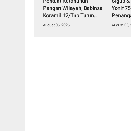
Perkuat Ketahanan
Sigap &
Pangan Wilayah, Babinsa
Yonif 7
Koramil 12/Tnp Turun
Penang
Tangan Bantu Warga
Diduga 
August 06, 2026
August 05,
Panen Bayam
Makana