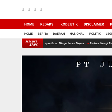
HOME
REDAKSI
KODE ETIK
DISCLAIMER
P
HOME
BERITA
DAERAH
NASIONAL
POLITIK
LEG
BREAKING
Koramil 12/Tnp Turun Tangan Bantu Warga Panen Bayam
Perkuat Sinergi Pembinaan Um
NEWS