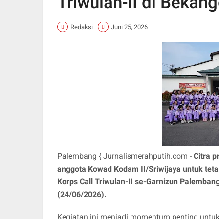
Triwulan-II di Bekan
Redaksi
Juni 25, 2026
Palembang { Jurnalismerahputih.com - ​
Citra p
anggota Kowad Kodam II/Sriwijaya untuk tetap
Korps Call Triwulan-II se-Garnizun Palemban
(24/06/2026).
Kegiatan ini menjadi momentum penting untuk