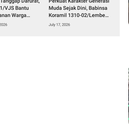
 Tanggap Darurat,
Perkuat Karakter Generasi
51/VJS Bantu
Muda Sejak Dini, Babinsa
anan Warga
Koramil 1310-02/Lembeh
Keracunan
Berikan Materi Bela
 2026
July 17, 2026
n
Negara kepada Siswa Baru
SMKN 3 Bitung dalam
Kegiatan MPLS