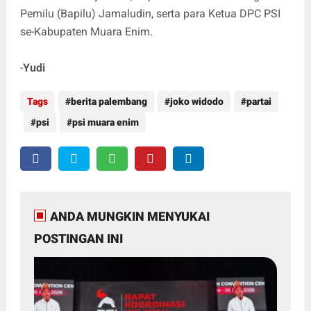
Pemilu (Bapilu) Jamaludin, serta para Ketua DPC PSI
se-Kabupaten Muara Enim.
-
Yudi
Tags
berita palembang
joko widodo
partai
psi
psi muara enim
ANDA MUNGKIN MENYUKAI
POSTINGAN INI