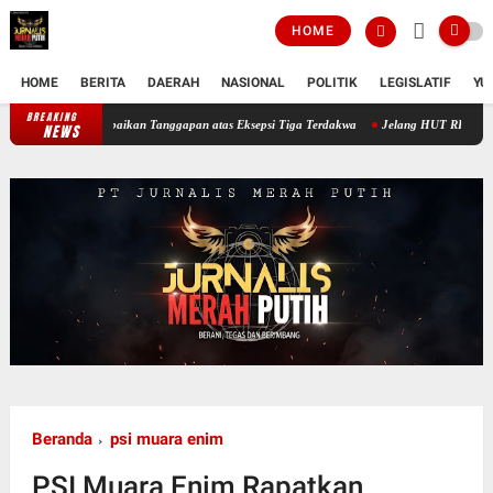
HOME
HOME
BERITA
DAERAH
NASIONAL
POLITIK
LEGISLATIF
YU
BREAKING
Sidang Ketiga Dugaan Korupsi PT Semen Baturaja, JPU Sampaikan Tanggapan a
NEWS
Beranda
psi muara enim
PSI Muara Enim Rapatkan