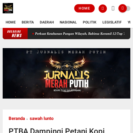
HOME
HOME
BERITA
DAERAH
NASIONAL
POLITIK
LEGISLATIF
YU
BREAKING
Perkuat Ketahanan Pangan Wilayah, Babinsa Koramil 12/Tnp Turun Tangan Ban
NEWS
Beranda
sawah lunto
PTBA Dampingi Petani Kopi