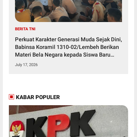
BERITA TNI
Perkuat Karakter Generasi Muda Sejak Dini,
Babinsa Koramil 1310-02/Lembeh Berikan
Materi Bela Negara kepada Siswa Baru
SMKN 3 Bitung dalam Kegiatan MPLS
July 17, 2026
KABAR POPULER