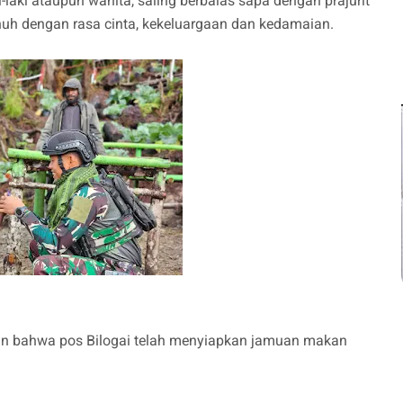
laki ataupun wanita, saling berbalas sapa dengan prajurit
nuh dengan rasa cinta, kekeluargaan dan kedamaian.
kan bahwa pos Bilogai telah menyiapkan jamuan makan