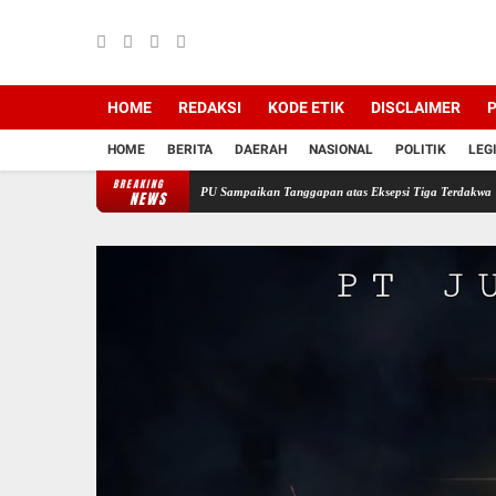
HOME
REDAKSI
KODE ETIK
DISCLAIMER
P
HOME
BERITA
DAERAH
NASIONAL
POLITIK
LEG
BREAKING
si PT Semen Baturaja, JPU Sampaikan Tanggapan atas Eksepsi Tiga Terdakwa
Jelang H
NEWS