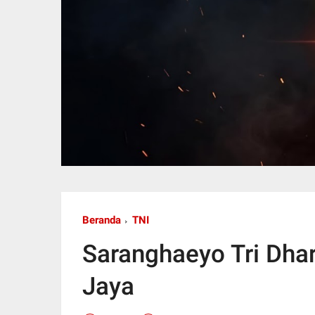
Beranda
TNI
Saranghaeyo Tri Dha
Jaya