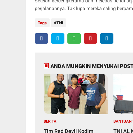
Setelah bercengkerama dan melepas penat sej
perjalanannya. Tak lupa mereka saling berpa
Tags
TNI
ANDA MUNGKIN MENYUKAI POST
BERITA
BANTUAN 
Tim Red Devil Kodim
TNI AL