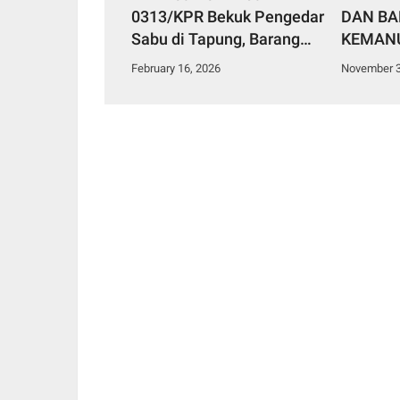
0313/KPR Bekuk Pengedar
DAN B
Sabu di Tapung, Barang
KEMANU
Bukti 2,91 Gram
BESAR 
February 16, 2026
November 3
Diamankan
SUMATE
SUMATE