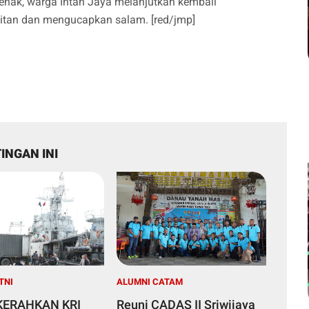
enak, warga Intan Jaya melanjutkan kembali
mitan dan mengucapkan salam. [red/jmp]
INGAN INI
TNI
ALUMNI CATAM
 KERAHKAN KRI
Reuni CADAS II Sriwijaya