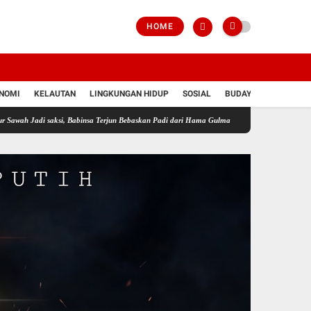
HOME
NOMI
KELAUTAN
LINGKUNGAN HIDUP
SOSIAL
BUDAYA
POLRI
saksi, Babinsa Terjun Bebaskan Padi dari Hama Gulma
Perkuat Ketahanan Pangan Wila