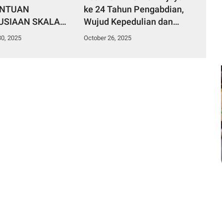
ANTUAN
ke 24 Tahun Pengabdian,
SIAAN SKALA
Wujud Kepedulian dan
KE ACEH,
Kebersamaan Prajurit
0, 2025
October 26, 2025
RA UTARA, DAN
Catam 2001-II
RA BARAT