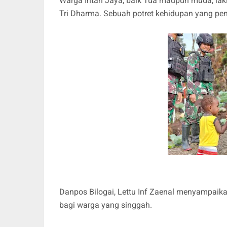
Warga Intan Jaya, baik Tua maupun muda, laki-
Tri Dharma. Sebuah potret kehidupan yang pe
Danpos Bilogai, Lettu Inf Zaenal menyampai
bagi warga yang singgah.