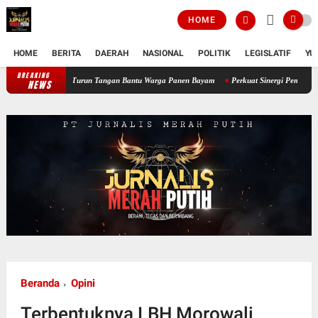
HOME
HOME
BERITA
DAERAH
NASIONAL
POLITIK
LEGISLATIF
YU
BREAKING
Perkuat Ketahanan Pangan Wilayah, Babinsa Koramil 12/Tnp Turun Tangan B
NEWS
Beranda
Opini
Terbentuknya LBH Morowali