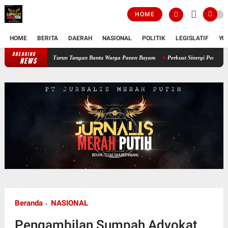
HOME
HOME
BERITA
DAERAH
NASIONAL
POLITIK
LEGISLATIF
YU
BREAKING
Perkuat Ketahanan Pangan Wilayah, Babinsa Koramil 12/Tnp Turun Tangan Ba
NEWS
Beranda
NASIONAL
Pengambilan Sumpah Advokat