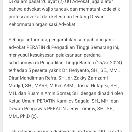
Di dalam pasal 26 ayat (2) UU Advokat juga diatur
bahwa advokat wajib tunduk dan mematuhi kode etik
profesi advokat dan ketentuan tentang Dewan
Kehormatan organisasi Advokat.
Sebagai informasi, pengambilan sumpah dan janji
advokat PERATIN di Pengadilan Tinggi Semarang ini,
menyusul kesuksesan pelaksanaan perdana
sebelumnya di Pengadilan Tinggi Banten (15/5/ 2024)
terhadap 5 peserta yakni: Dr. Heriyanto, SH., SE., MM.,
Dirar Mahdirman Refra, SH., dr. Zakky Zamzami
Madjid, SH., MARS, M.Kes.A3M., Josua Hutapea, SH.,
MH. dan Rusmin Amin Somar, SH. dengan dihadiri oleh
Ketua Umum PERATIN Kamilov Sagala, SH., MH. dan
Dewan Pengawas PERATIN Jemy Tommy, SH., SE.,
MM., Ph.D (c).
Tak ketinggalan juga di Pengadilan Tinggi DKI Jakarta