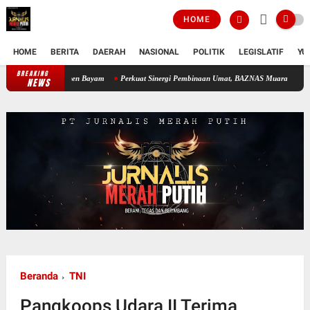
HOME
HOME
BERITA
DAERAH
NASIONAL
POLITIK
LEGISLATIF
YU
BREAKING
Perkuat Sinergi Pembinaan Umat, BAZNAS Muara Enim Dukung Prog
NEWS
Beranda
TNI
Pangkoops Udara II Terima