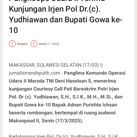
Kunjungan Irjen Pol Dr.(c).
Yudhiawan dan Bupati Gowa ke-
10
Redaksi
Maret 17, 2025
MAKASSAR, SULAWESI SELATAN (17/03) ||
jurnalismerahputih.com -
Panglima Komando Operasi
Udara II Marsda TNI Deni Hasoloan S, menerima
kunjungan Courtesy Call Pati Bareskrim Polri Irjen
Pol. Dr (c). Yudhiawan, S.H., S.I.K., M.H., M.Si., dan
Bupati Gowa ke-10 Bapak Adnan Purichta Ichsan
beserta rombongan, bertempat di ruang audensi
Makoopsud II, Senin (17/3/2025).
Kedatangan Irjen Pol. Dr (c). Yudhiawan, S.H., S.I.K.,