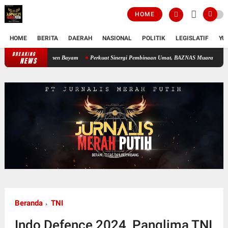
HOME
HOME
BERITA
DAERAH
NASIONAL
POLITIK
LEGISLATIF
YU
BREAKING
 Warga Panen Bayam
Perkuat Sinergi Pembinaan Umat, BAZNAS Muara Enim Dukung Prog
NEWS
Beranda
TNI
Indo Defence 2024, Panglima TNI