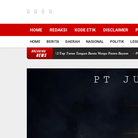
HOME
REDAKSI
KODE ETIK
DISCLAIMER
P
HOME
BERITA
DAERAH
NASIONAL
POLITIK
LEG
BREAKING
Wilayah, Babinsa Koramil 12/Tnp Turun Tangan Bantu Warga Panen Bayam
Perkuat Sin
NEWS