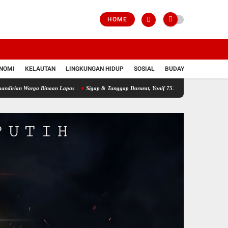
HOME
NOMI
KELAUTAN
LINGKUNGAN HIDUP
SOSIAL
BUDAYA
POLRI
arga Binaan Lapas
Sigap & Tanggap Darurat, Yonif 751/VJS Bantu Penanganan Warga