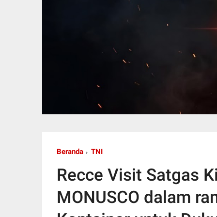
Beranda
TNI
Recce Visit Satgas K
MONUSCO dalam ran