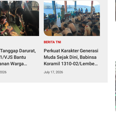
I
BERITA TNI
 Tanggap Darurat,
Perkuat Karakter Generasi
51/VJS Bantu
Muda Sejak Dini, Babinsa
anan Warga
Koramil 1310-02/Lembeh
Keracunan
Berikan Materi Bela
 2026
July 17, 2026
n
Negara kepada Siswa Baru
SMKN 3 Bitung dalam
Kegiatan MPLS