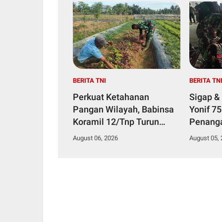
BERITA TNI
BERITA TN
Perkuat Ketahanan
Sigap &
Pangan Wilayah, Babinsa
Yonif 7
Koramil 12/Tnp Turun
Penang
Tangan Bantu Warga
Diduga 
August 06, 2026
August 05,
Panen Bayam
Makana