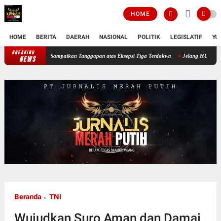
HOME
HOME
BERITA
DAERAH
NASIONAL
POLITIK
LEGISLATIF
YU
BREAKING
Sidang Ketiga Dugaan Korupsi PT Semen Baturaja, JPU Sampaikan Tangga
NEWS
Beranda
TNI
Wujudkan Suro Aman dan Damai,