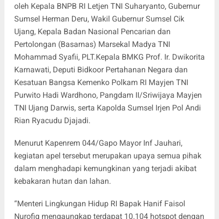
oleh Kepala BNPB RI Letjen TNI Suharyanto, Gubernur
Sumsel Herman Deru, Wakil Gubernur Sumsel Cik
Ujang, Kepala Badan Nasional Pencarian dan
Pertolongan (Basarnas) Marsekal Madya TNI
Mohammad Syafii, PLT.Kepala BMKG Prof. Ir. Dwikorita
Karnawati, Deputi Bidkoor Pertahanan Negara dan
Kesatuan Bangsa Kemenko Polkam RI Mayjen TNI
Purwito Hadi Wardhono, Pangdam II/Sriwijaya Mayjen
TNI Ujang Darwis, serta Kapolda Sumsel Irjen Pol Andi
Rian Ryacudu Djajadi.
Menurut Kapenrem 044/Gapo Mayor Inf Jauhari,
kegiatan apel tersebut merupakan upaya semua pihak
dalam menghadapi kemungkinan yang terjadi akibat
kebakaran hutan dan lahan.
“Menteri Lingkungan Hidup RI Bapak Hanif Faisol
Nurofiq mengaungkap terdapat 10.104 hotspot dengan