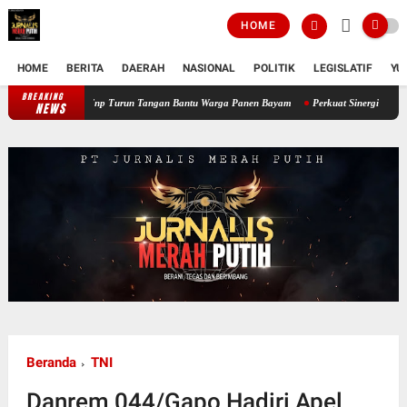
HOME
HOME
BERITA
DAERAH
NASIONAL
POLITIK
LEGISLATIF
YU
BREAKING
Perkuat Ketahanan Pangan Wilayah, Babinsa Koramil 12/Tnp Turun Tangan B
NEWS
Beranda
TNI
Danrem 044/Gapo Hadiri Apel