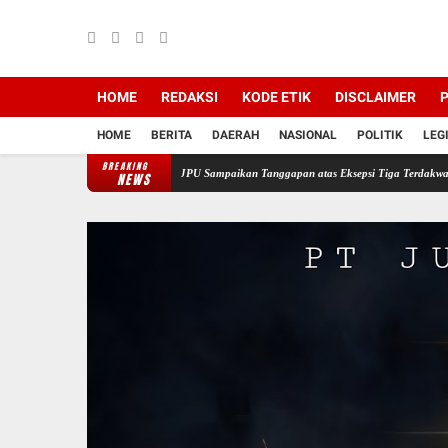
HOME
REDAKSI
KODE ETIK
DISCLAIMER
P
HOME
BERITA
DAERAH
NASIONAL
POLITIK
LEG
BREAKING
Korupsi PT Semen Baturaja, JPU Sampaikan Tanggapan atas Eksepsi Tiga Terdakwa
Jela
NEWS