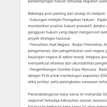
pendampingan hukum terhadap kegiatan usa
Beberapa poin penting dari sinergi ini meliputi :
- Dukungan Intelijen Penegakan Hukum : Kejak
memberikan analisis hukum preventif, deteksi 
gangguan hukum yang dapat mengancam pemba
proyek strategis nasional.
- Pemulihan Aset Negara : Badan Pemulihan A
pengamanan, dan pengembalian aset negara ya
keuangan negara di sektor energi. Integrasi 
memperkuat efisiensi dan akuntabilitas peng
- Pengembangan Sumber Daya Manusia : Badan
dengan PLN untuk membangun kapasitas SDM m
etika profesi, serta peningkatan wawasan ter
Penandatanganan kerja sama ini menandai tit
responsif terhadap kebutuhan zaman, terutama d
Kejaksaan berharap kerja sama ini akan menjan