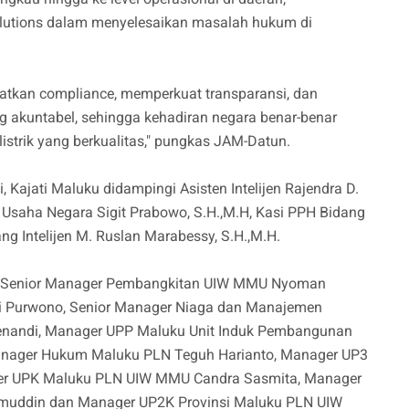
olutions dalam menyelesaikan masalah hukum di
katkan compliance, memperkuat transparansi, dan
g akuntabel, sehingga kehadiran negara benar-benar
istrik yang berkualitas," pungkas JAM-Datun.
ajati Maluku didampingi Asisten Intelijen Rajendra D.
a Usaha Negara Sigit Prabowo, S.H.,M.H, Kasi PPH Bidang
ng Intelijen M. Ruslan Marabessy, S.H.,M.H.
i Senior Manager Pembangkitan UIW MMU Nyoman
di Purwono, Senior Manager Niaga dan Manajemen
enandi, Manager UPP Maluku Unit Induk Pembangunan
Manager Hukum Maluku PLN Teguh Harianto, Manager UP3
r UPK Maluku PLN UIW MMU Candra Sasmita, Manager
ddin dan Manager UP2K Provinsi Maluku PLN UIW