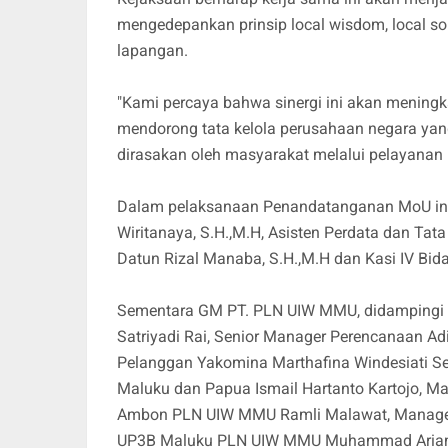
mengedepankan prinsip local wisdom, local s
lapangan.
"Kami percaya bahwa sinergi ini akan mening
mendorong tata kelola perusahaan negara yan
dirasakan oleh masyarakat melalui pelayanan l
Dalam pelaksanaan Penandatanganan MoU ini, K
Wiritanaya, S.H.,M.H, Asisten Perdata dan Tat
Datun Rizal Manaba, S.H.,M.H dan Kasi IV Bida
Sementara GM PT. PLN UIW MMU, didamping
Satriyadi Rai, Senior Manager Perencanaan A
Pelanggan Yakomina Marthafina Windesiati S
Maluku dan Papua Ismail Hartanto Kartojo, 
Ambon PLN UIW MMU Ramli Malawat, Manage
UP3B Maluku PLN UIW MMU Muhammad Ariamu