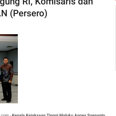
gung RI, Komisaris dan
LN (Persero)
.com -
Kepala Kejaksaan Tinggi Maluku Agoes Soenanto