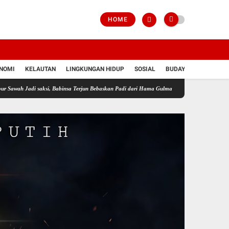
HOME
NOMI
KELAUTAN
LINGKUNGAN HIDUP
SOSIAL
BUDAYA
POLRI
Jadi saksi, Babinsa Terjun Bebaskan Padi dari Hama Gulma
Perkuat Ketahanan Pangan 