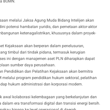
ha BUMN.
saan melalui Jaksa Agung Muda Bidang Intelijen akan
dini potensi hambatan yuridis, dan pemetaan aktor-aktor
ngunan ketenagalistrikan, khususnya dalam proyek-
set Kejaksaan akan berperan dalam penelusuran,
ng timbul dari tindak pidana, termasuk kerugian
proses ini dengan manajemen aset PLN diharapkan dapat
elolaan sumber daya perusahaan.
 Pendidikan dan Pelatihan Kejaksaan akan bermitra
elalui program pendidikan hukum sektoral, pelatihan
hadap hukum administrasi dan korporasi modern.
ik awal kolaborasi kelembagaan yang berkelanjutan dan
alam era transformasi digital dan transisi energi bersih.
gkau hingga ke level operasional di daerah,