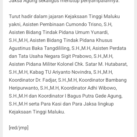
Jaksa Agung sekaligus menutup penyampaiannya.
Turut hadir dalam jajaran Kejaksaan Tinggi Maluku
yakni, Asisten Pembinaan Cumondo Trisno, S.H,
Asisten Bidang Tindak Pidana Umum Yunardi,
S.H.,M.H, Asisten Bidang Tindak Pidana Khusus
Agustinus Baka Tangdililing, S.H.,M.H, Asisten Perdata
dan Tata Usaha Negara Sigit Prabowo, S.H.,M.H,
Asisten Pidana Militer Kolonel Chk. Satar M. Hutabarat,
S.H.,M.H, Kabag TU Ariyanto Novindra, S.H.,M.H,
Koordinator Dr. Fadjar, S.H.,M.H, Koordinator Bambang
Heripurwanto, S.H.,M.H, Koordinator Adhi Wibowo,
S.H.,M.H dan Koordinator I Bagus Putra Gede Agung,
S.H.,M.H serta Para Kasi dan Para Jaksa lingkup
Kejaksaan Tinggi Maluku.
[red/jmp]