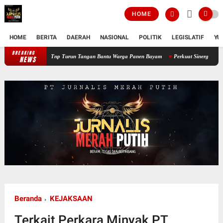
HOME
HOME
BERITA
DAERAH
NASIONAL
POLITIK
LEGISLATIF
YU
BREAKING
Perkuat Ketahanan Pangan Wilayah, Babinsa Koramil 12/Tnp Turun Tang
NEWS
Beranda
KEJAKSAAN
Terkait Perkara Minyak PT