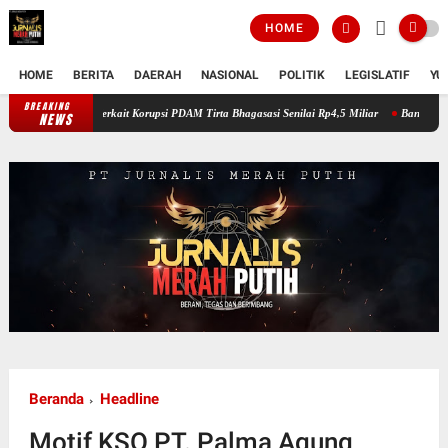
HOME
HOME
BERITA
DAERAH
NASIONAL
POLITIK
LEGISLATIF
YU
BREAKING
Kejaksaan Negeri Kabupaten Bekasi Tahan Tersangka AEZ Terkait Korupsi PDAM 
NEWS
Beranda
Headline
Motif KSO PT. Palma Agung