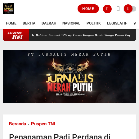
HOME
HOME
BERITA
DAERAH
NASIONAL
POLITIK
LEGISLATIF
YU
BREAKING
n Wilayah, Babinsa Koramil 12/Tnp Turun Tangan Bantu Warga Panen Bayam
Perkuat S
NEWS
Beranda
Puspen TNI
Penanaman Padi Perdana di