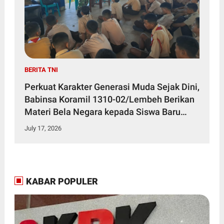
BERITA TNI
Perkuat Karakter Generasi Muda Sejak Dini,
Babinsa Koramil 1310-02/Lembeh Berikan
Materi Bela Negara kepada Siswa Baru
SMKN 3 Bitung dalam Kegiatan MPLS
July 17, 2026
KABAR POPULER