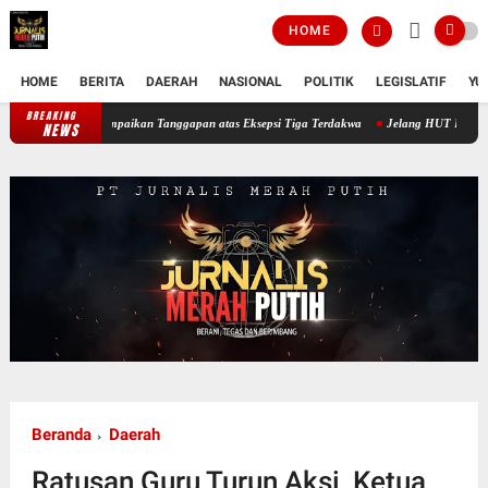
HOME
HOME
BERITA
DAERAH
NASIONAL
POLITIK
LEGISLATIF
YU
BREAKING
Sidang Ketiga Dugaan Korupsi PT Semen Baturaja, JPU Sampaikan Tanggapan 
NEWS
Beranda
Daerah
Ratusan Guru Turun Aksi, Ketua