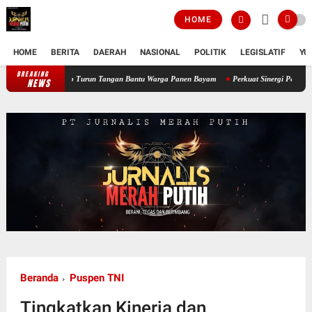
HOME
HOME
BERITA
DAERAH
NASIONAL
POLITIK
LEGISLATIF
YU
BREAKING
Perkuat Ketahanan Pangan Wilayah, Babinsa Koramil 12/Tnp Turun Tangan 
NEWS
Beranda
Puspen TNI
Tingkatkan Kinerja dan