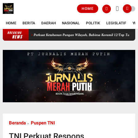
HOME
HOME
BERITA
DAERAH
NASIONAL
POLITIK
LEGISLATIF
YU
BREAKING
Perkuat Ketahanan Pangan Wilayah, Babinsa Koramil 12/Tnp Turun Tangan Bant
NEWS
Beranda
Puspen TNI
TNI Perkuat Respons