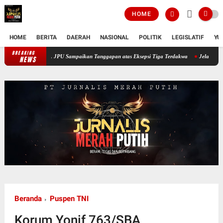
HOME
HOME
BERITA
DAERAH
NASIONAL
POLITIK
LEGISLATIF
YU
BREAKING
T Semen Baturaja, JPU Sampaikan Tanggapan atas Eksepsi Tiga Terdakwa
Jelang HUT RI
NEWS
Beranda
Puspen TNI
Korum Yonif 763/SBA