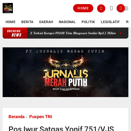
HOME
HOME
BERITA
DAERAH
NASIONAL
POLITIK
LEGISLATIF
YU
BREAKING
Kejaksaan Negeri Kabupaten Bekasi Tahan Tersangka AEZ Terkait Korupsi P
NEWS
Beranda
Puspen TNI
Pos Iwur Satgas Yonif 751/VJS