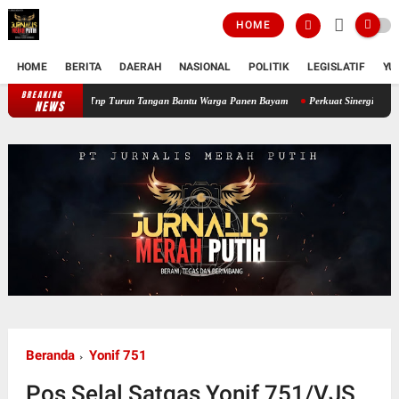
HOME
HOME
BERITA
DAERAH
NASIONAL
POLITIK
LEGISLATIF
YU
BREAKING
Perkuat Ketahanan Pangan Wilayah, Babinsa Koramil 12/Tnp Turun Tanga
NEWS
Beranda
Yonif 751
Pos Selal Satgas Yonif 751/VJS