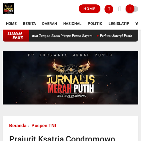
HOME
HOME
BERITA
DAERAH
NASIONAL
POLITIK
LEGISLATIF
YU
BREAKING
 12/Tnp Turun Tangan Bantu Warga Panen Bayam
Perkuat Sinergi Pembinaan Umat, BAZN
NEWS
Beranda
Puspen TNI
Prajurit Ksatria Condromowo