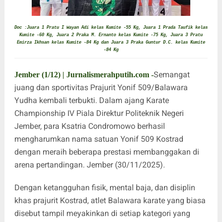
Doc :Juara 1 Pratu I Wayan Adi kelas Kumite -55 Kg, Juara 1 Prada Taufik kelas
Kumite -60 Kg, Juara 2 Praka M. Ernanto kelas Kumite -75 Kg, Juara 3 Pratu
Emirza Ikhsan kelas Kumite -84 Kg dan Juara 3 Praka Guntur D.C. kelas Kumite
-84 Kg
Semangat
Jember (1/12) | Jurnalismerahputih.com -
juang dan sportivitas Prajurit Yonif 509/Balawara
Yudha kembali terbukti. Dalam ajang Karate
Championship IV Piala Direktur Politeknik Negeri
Jember, para Ksatria Condromowo berhasil
mengharumkan nama satuan Yonif 509 Kostrad
dengan meraih beberapa prestasi membanggakan di
arena pertandingan. Jember (30/11/2025).
Dengan ketangguhan fisik, mental baja, dan disiplin
khas prajurit Kostrad, atlet Balawara karate yang biasa
disebut tampil meyakinkan di setiap kategori yang