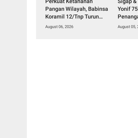
Perkuat Ketahanan
Sigap &
Pangan Wilayah, Babinsa
Yonif 7
Koramil 12/Tnp Turun
Penang
Tangan Bantu Warga
Diduga 
August 06, 2026
August 05,
Panen Bayam
Makana