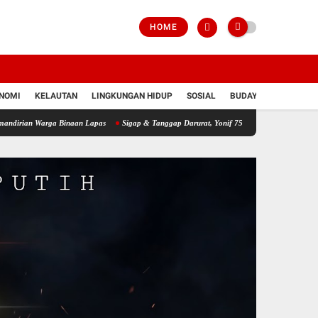
HOME
NOMI
KELAUTAN
LINGKUNGAN HIDUP
SOSIAL
BUDAYA
POLRI
arga Binaan Lapas
Sigap & Tanggap Darurat, Yonif 751/VJS Bantu Penanganan Warga 