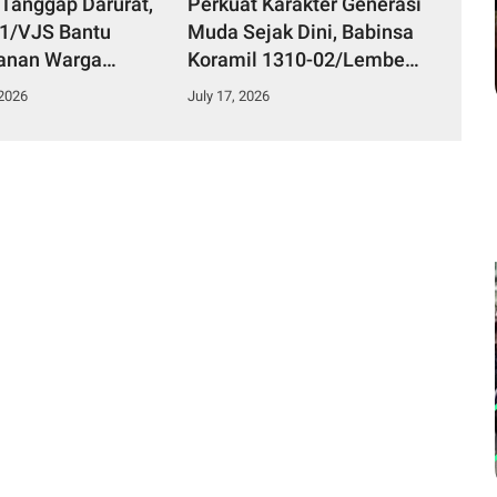
 Tanggap Darurat,
Perkuat Karakter Generasi
51/VJS Bantu
Muda Sejak Dini, Babinsa
anan Warga
Koramil 1310-02/Lembeh
Keracunan
Berikan Materi Bela
 2026
July 17, 2026
n
Negara kepada Siswa Baru
SMKN 3 Bitung dalam
Kegiatan MPLS