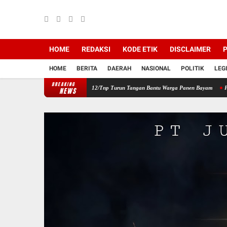
HOME
REDAKSI
KODE ETIK
DISCLAIMER
P
HOME
BERITA
DAERAH
NASIONAL
POLITIK
LEG
BREAKING
ilayah, Babinsa Koramil 12/Tnp Turun Tangan Bantu Warga Panen Bayam
Perkuat Sine
NEWS